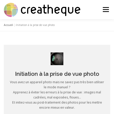
Aller
au
Menu
contenu
Accueil
»
Initiation à la prise de vue photo
QUI SOMMES-NOUS ?
FORMATIONS
NOS RÉFÉRENCES
TÉMOIGNAGES
TUTORIELS VIDÉO, PDF
CONTACT
Initiation à la prise de vue photo
Vous avez un appareil photo mais ne savez pas très bien utiliser
le mode manuel ?
Apprenez à éviter les erreurs à la prise de vue : images mal
cadrées, mal exposées, floues…
Et initiez-vous au post-traitement des photos pour les mettre
encore mieux en valeur.